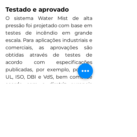
Testado e aprovado
O sistema Water Mist de alta 
pressão foi projetado com base em 
testes de incêndio em grande 
escala. Para aplicações industriais e 
comerciais, as aprovações são 
obtidas através de testes de 
acordo com especificações 
publicadas, por exemplo, por FM, 
UL, ISO, DBI e VdS, bem como de 
acordo com a diretriz europeia 
CEN/TS 14972.
CF Comércio e Sistemas Contra 
Incêndio Ltda – Rua Bolívia, 2085 – 
Ribeirão Preto – SP – Brasil
Telefone +55 16 3516 3800 · Email 
negocios@cfsistemas.com.br